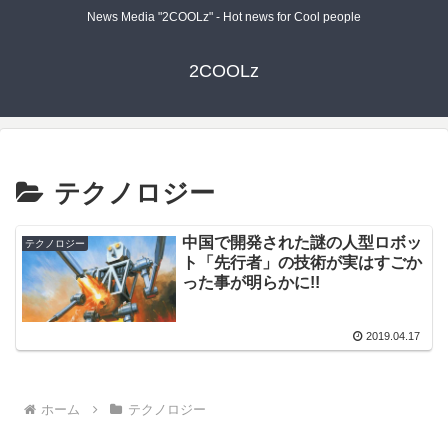
News Media "2COOLz" - Hot news for Cool people
2COOLz
テクノロジー
中国で開発された謎の人型ロボッ
テクノロジー
ト「先行者」の技術が実はすごか
った事が明らかに!!
2019.04.17
ホーム
テクノロジー