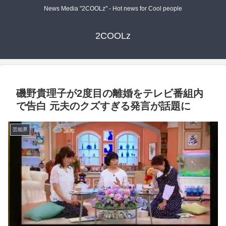
News Media "2COOLz" - Hot news for Cool people
2COOLz
磯野貴理子が2度目の離婚をテレビ番組内
で告白 元夫のクズすぎる発言が話題に
芸能界