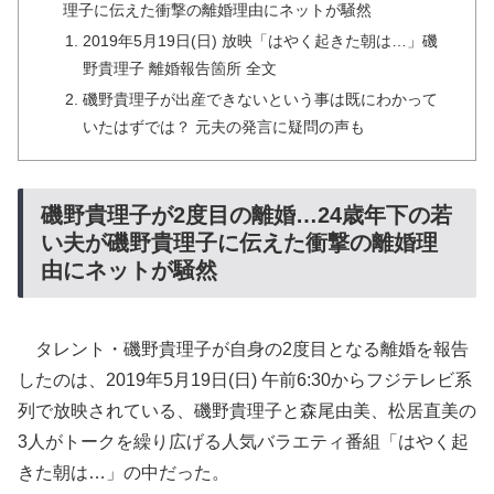
理子に伝えた衝撃の離婚理由にネットが騒然
2019年5月19日(日) 放映「はやく起きた朝は…」磯
野貴理子 離婚報告箇所 全文
磯野貴理子が出産できないという事は既にわかって
いたはずでは？ 元夫の発言に疑問の声も
磯野貴理子が2度目の離婚…24歳年下の若
い夫が磯野貴理子に伝えた衝撃の離婚理
由にネットが騒然
タレント・磯野貴理子が自身の2度目となる離婚を報告
したのは、2019年5月19日(日) 午前6:30からフジテレビ系
列で放映されている、磯野貴理子と森尾由美、松居直美の
3人がトークを繰り広げる人気バラエティ番組「はやく起
きた朝は…」の中だった。