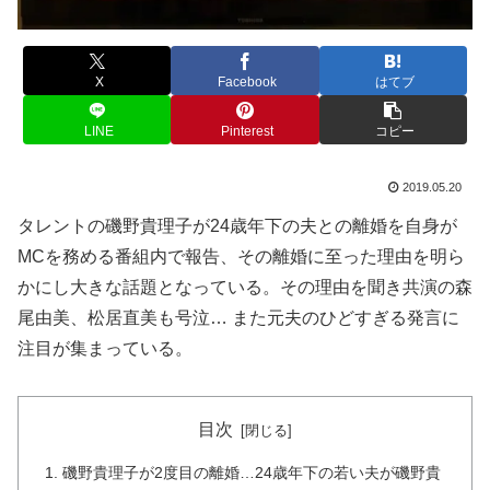
X
Facebook
はてブ
LINE
Pinterest
コピー
2019.05.20
タレントの磯野貴理子が24歳年下の夫との離婚を自身が
MCを務める番組内で報告、その離婚に至った理由を明ら
かにし大きな話題となっている。その理由を聞き共演の森
尾由美、松居直美も号泣… また元夫のひどすぎる発言に
注目が集まっている。
目次
磯野貴理子が2度目の離婚…24歳年下の若い夫が磯野貴