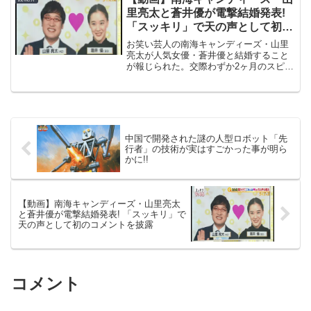
里亮太と蒼井優が電撃結婚発表!
「スッキリ」で天の声として初の
コメントを披露
お笑い芸人の南海キャンディーズ・山里
亮太が人気女優・蒼井優と結婚すること
が報じられた。交際わずか2ヶ月のスピー
ド結婚となる「美女と野獣」カップルの
誕生に驚きの声が上がる中、山ちゃんが
「天の声」としてレギュラー出演する日
本テレビ系「スッキリ」...
中国で開発された謎の人型ロボット「先
行者」の技術が実はすごかった事が明ら
かに!!
【動画】南海キャンディーズ・山里亮太
と蒼井優が電撃結婚発表! 「スッキリ」で
天の声として初のコメントを披露
コメント